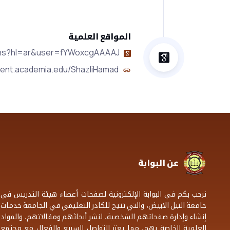
المواقع العلمية
tions?hl=ar&user=fYWoxcgAAAAJ
dent.academia.edu/ShazliHamad
عن البوابة
نرحب بكم في البوابة الإلكترونية لصفحات أعضاء هيئة التدريس في
جامعة النيل الابيض، والتي تتيح للكادر التعليمي في الجامعة خدمات
إنشاء وإدارة صفحاتهم الشخصية، لنشر أبحاثهم ومقالاتهم، والمواد
العلمية الخاصة بهم، مما يعزز التواصل السريع والفعال مع مجتمع